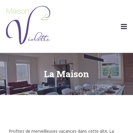
Maison
Maison
Violette
de
vacances
Barvaux
(Durbuy)
La Maison
Profitez de merveilleuses vacances dans cette gîte. La