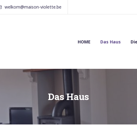
welkom@maison-violette.be
HOME
Das Haus
Di
Das Haus