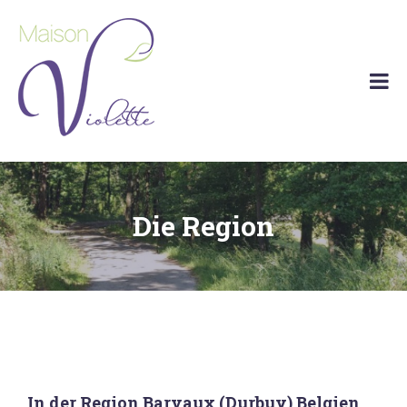
Maison
Ferienhaus
Violette
Barvaux
(Durbuy)
Die Region
In der Region Barvaux (Durbuy) Belgien