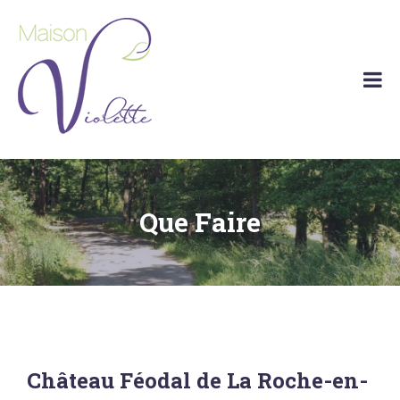
Maison
Maison
Violette
de
vacances
Barvaux
(Durbuy)
Que Faire
Château Féodal de La Roche-en-