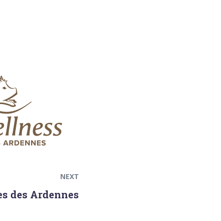
Next
post:
NEXT
es des Ardennes