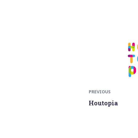
Previous
Bericht
post:
navigatie
PREVIOUS
Houtopia