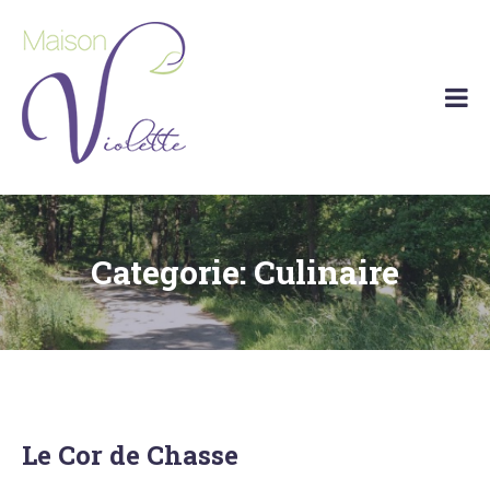
Skip
to
content
Maison
Vakantiehuis
Violette
Barvaux
(Durbuy)
Categorie:
Culinaire
Le Cor de Chasse