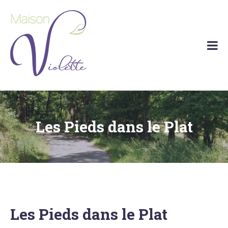
Skip
to
content
Maison
Vakantiehuis
Violette
Barvaux
(Durbuy)
Les Pieds dans le Plat
Les Pieds dans le Plat