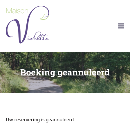
Skip
to
content
Maison
Vakantiehuis
Violette
Barvaux
(Durbuy)
Boeking geannuleerd
Uw reservering is geannuleerd.